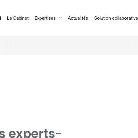
l
Le Cabinet
Expertises
Actualités
Solution collaborative
es experts-