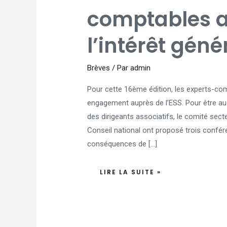
LES
EXPERTS-
comptables a
COMPTABLES
AU
SERVICE
DE
l’intérêt génér
L’INTÉRÊT
GÉNÉRAL
!
Brèves
/ Par
admin
Pour cette 16ème édition, les experts-com
engagement auprès de l’ESS. Pour être au 
des dirigeants associatifs, le comité sec
Conseil national ont proposé trois confé
conséquences de […]
LIRE LA SUITE »