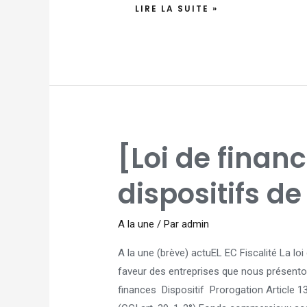
LIRE LA SUITE »
[LOI
[Loi de finan
DE
FINANCES
2026]
:
dispositifs d
DES
DISPOSITIFS
DE
FAVEUR
PROROGÉS
A la une
/ Par
admin
A la une (brève) actuEL EC Fiscalité La lo
faveur des entreprises que nous présentons
finances Dispositif Prorogation Article 1