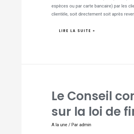
espèces ou par carte bancaire) par les cli
clientèle, soit directement soit après rev
LIRE LA SUITE »
LE
Le Conseil con
CONSEIL
CONSTITUTIONNEL
SAISI
SUR
sur la loi de 
LA
LOI
DE
FINANCES
2026
A la une
/ Par
admin