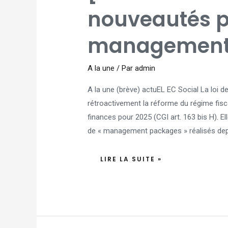
2026]
LES
nouveautés p
NOUVEAUTÉS
POUR
LES
MANAGEMENT
management
PACKAGES
A la une
/ Par
admin
A la une (brève) actuEL EC Social La loi de
rétroactivement la réforme du régime fis
finances pour 2025 (CGI art. 163 bis H). E
de « management packages » réalisés depu
LIRE LA SUITE »