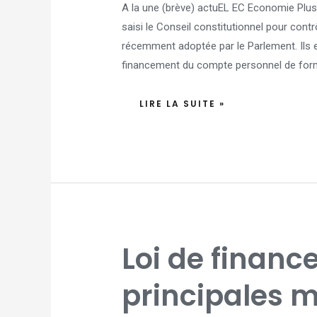
A la une (brève) actuEL EC Economie Plu
saisi le Conseil constitutionnel pour contr
récemment adoptée par le Parlement. Ils e
financement du compte personnel de forma
LIRE LA SUITE »
LOI
Loi de finance
DE
FINANCES
POUR
2023
principales m
:
LES
PRINCIPALES
MESURES