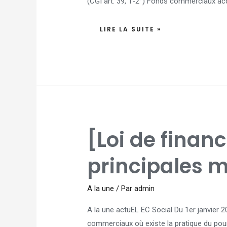
(CGI art. 39, 1-2°) Fonds commerciaux acq
LIRE LA SUITE »
[LOI
[Loi de finan
DE
FINANCES
2026]
LES
principales m
PRINCIPALES
MESURES
SOCIALES
A la une
/ Par
admin
A la une actuEL EC Social Du 1er janvier
commerciaux où existe la pratique du pour