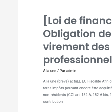
[LOI
[Loi de finan
DE
FINANCES
2026]
OBLIGATION
Obligation d
DE
PAIEMENT
PAR
VIREMENT
virement des
DES
IMPÔTS
DES
PROFESSIONNELS
professionne
A la une
/ Par
admin
A la une (brève) actuEL EC Fiscalité Afin
rares impôts pouvant encore être acquitté
non-résidents (CGI art. 182 A, 182 A bis, 
contribution