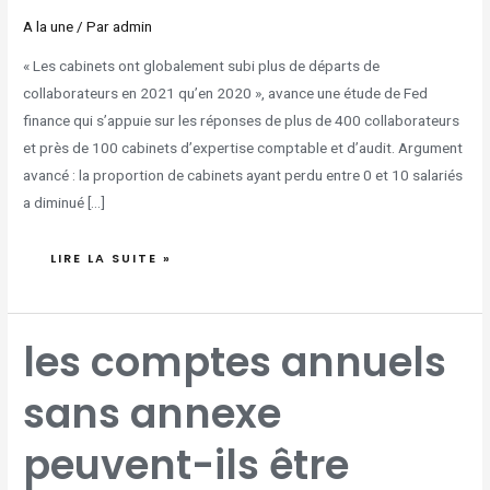
A la une
/ Par
admin
« Les cabinets ont globalement subi plus de départs de
collaborateurs en 2021 qu’en 2020 », avance une étude de Fed
finance qui s’appuie sur les réponses de plus de 400 collaborateurs
et près de 100 cabinets d’expertise comptable et d’audit. Argument
avancé : la proportion de cabinets ayant perdu entre 0 et 10 salariés
a diminué […]
LIRE LA SUITE »
LES
les comptes annuels
COMPTES
ANNUELS
SANS
ANNEXE
sans annexe
PEUVENT-
ILS
ÊTRE
FIDÈLES
?
peuvent-ils être