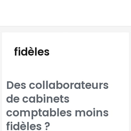
Aller
MAI
au
MEN
contenu
fidèles
DES
Des collaborateurs
COLLABORATEURS
DE
CABINETS
COMPTABLES
de cabinets
MOINS
FIDÈLES
?
comptables moins
fidèles ?