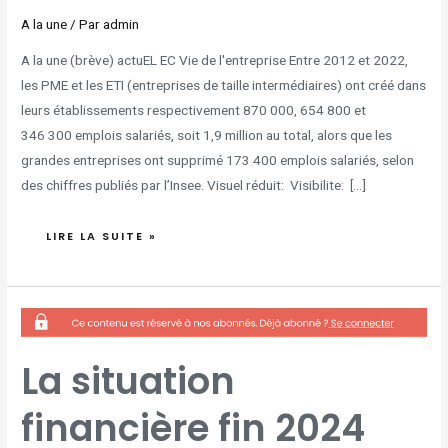
A la une
/ Par
admin
A la une (brève) actuEL EC Vie de l'entreprise Entre 2012 et 2022,
les PME et les ETI (entreprises de taille intermédiaires) ont créé dans
leurs établissements respectivement 870 000, 654 800 et
346 300 emplois salariés, soit 1,9 million au total, alors que les
grandes entreprises ont supprimé 173 400 emplois salariés, selon
des chiffres publiés par l’Insee. Visuel réduit: Visibilite: […]
LIRE LA SUITE »
LA
SITUATION
FINANCIÈRE
FIN
2024
DES
La situation
PME
ET
ETI
EST
financière fin 2024
CONTRASTÉE
SELON
LA
BANQUE