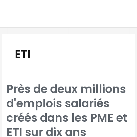
Aller
MAI
au
MEN
contenu
ETI
PRÈS
Près de deux millions
DE
DEUX
MILLIONS
D'EMPLOIS
d'emplois salariés
SALARIÉS
CRÉÉS
DANS
LES
PME
créés dans les PME et
ET
ETI
SUR
DIX
ANS
ETI sur dix ans