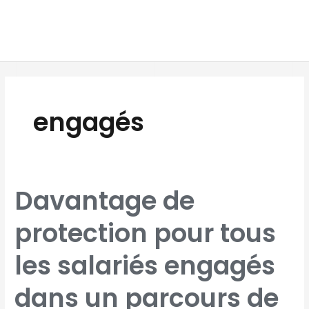
Aller
MAI
au
MEN
contenu
engagés
DAVANTAGE
Davantage de
DE
PROTECTION
POUR
TOUS
protection pour tous
LES
SALARIÉS
ENGAGÉS
DANS
UN
les salariés engagés
PARCOURS
DE
PMA
OU
D’ADOPTION
dans un parcours de