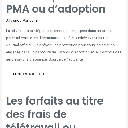
PMA ou d’adoption
A la une
/ Par
admin
La loi visant à protéger les personnes engagées dans un projet
parental contre les discriminations a été publiée avant-hier au
Journal officiel. Elle prévoit une protection pour tous les salariés
engagés dans un parcours de PMA ou d’adoption et leur octroie des
autorisations d’absence. Source de l’actualité
LIRE LA SUITE »
LES
Les forfaits au titre
FORFAITS
AU
TITRE
DES
des frais de
FRAIS
DE
TÉLÉTRAVAIL
OU
ENGAGÉS
télétravail ou
POUR
L’UTILISATION