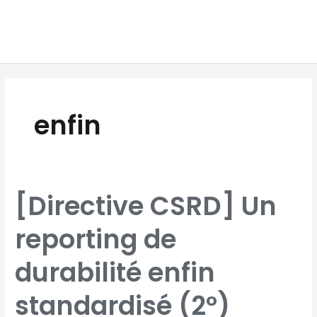
Aller
MAI
au
MEN
contenu
enfin
[DIRECTIVE
[Directive CSRD] Un
CSRD]
UN
REPORTING
DE
reporting de
DURABILITÉ
ENFIN
STANDARDISÉ
(2°)
durabilité enfin
standardisé (2°)