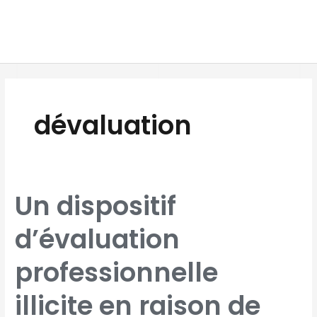
Aller
MAI
au
MEN
contenu
dévaluation
UN
Un dispositif
DISPOSITIF
D’ÉVALUATION
PROFESSIONNELLE
ILLICITE
d’évaluation
EN
RAISON
DE
CRITÈRES
IMPRÉCIS
professionnelle
ET
SUBJECTIFS
illicite en raison de