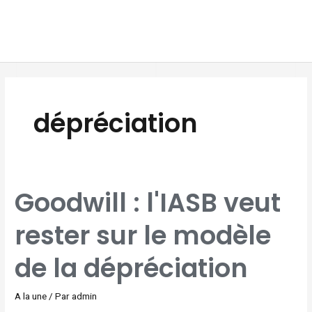
Aller
MAI
au
MEN
contenu
dépréciation
GOODWILL
Goodwill : l'IASB veut
:
L'IASB
VEUT
RESTER
rester sur le modèle
SUR
LE
MODÈLE
DE
LA
de la dépréciation
DÉPRÉCIATION
A la une
/ Par
admin