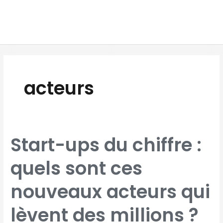
Aller
MAI
au
MEN
contenu
acteurs
START-
Start-ups du chiffre :
UPS
DU
CHIFFRE
:
quels sont ces
QUELS
SONT
CES
NOUVEAUX
ACTEURS
nouveaux acteurs qui
QUI
LÈVENT
DES
MILLIONS
?
lèvent des millions ?