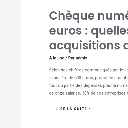
CHÈQUE
Chèque numé
NUMÉRIQUE
DE
500
EUROS
euros : quelle
:
QUELLES
SONT
LES
acquisitions 
ACQUISITIONS
DES
TPE
?
A la une
/ Par
admin
Selon des chiffres communiqués par le go
financière de 500 euros, proposée durant l
tout ou partie des dépenses pour la numé
de onze salariés. 38% de ces entreprises b
LIRE LA SUITE »