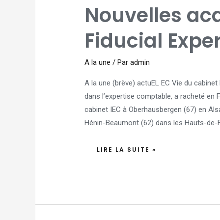
NOUVELLES
Nouvelles acq
ACQUISITIONS
POUR
FIDUCIAL
EXPERTISE
Fiducial Exper
A la une
/ Par
admin
A la une (brève) actuEL EC Vie du cabinet 
dans l’expertise comptable, a racheté en F
cabinet IEC à Oberhausbergen (67) en Alsac
Hénin-Beaumont (62) dans les Hauts-de-
LIRE LA SUITE »