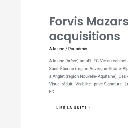
FORVIS
Forvis Mazars
MAZARS
ANNONCE
TROIS
ACQUISITIONS
acquisitions
A la une
/ Par
admin
A la une (brève) actuEL EC Vie du cabinet
Saint-Étienne (région Auvergne-Rhône-Alpe
à Anglet (région Nouvelle-Aquitaine). Ces op
Visuel réduit: Visibilite: privé Signature:
EC
LIRE LA SUITE »