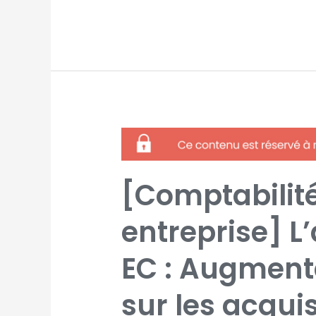
[COMPTABILITÉ,
FISCAL,
SOCIAL,
ENTREPRISE]
L’ACTUALITÉ
ACTUEL
[Comptabilité,
EC
:
AUGMENTATION
DE
LA
entreprise] L
TAXE
SUR
LES
ACQUISITIONS
EC : Augmenta
DE
TITRES
DE
CAPITAL
sur les acquis
:
LES
COMMENTAIRES