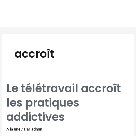
Aller
MAI
au
MEN
contenu
accroît
LE
Le télétravail accroît
TÉLÉTRAVAIL
ACCROÎT
LES
PRATIQUES
les pratiques
ADDICTIVES
addictives
A la une
/ Par
admin