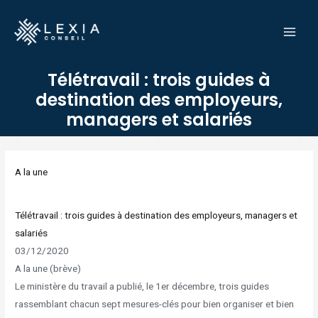
Aller
MAI
au
MEN
contenu
Télétravail : trois guides à
destination des employeurs,
managers et salariés
Navigation
des
A la une
articles
Télétravail : trois guides à destination des employeurs, managers et
salariés
03/12/2020
A la une (brève)
Le ministère du travail a publié, le 1er décembre, trois guides
rassemblant chacun sept mesures-clés pour bien organiser et bien