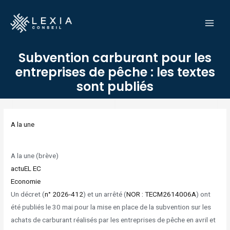
Aller
MAI
au
MEN
contenu
Subvention carburant pour les
entreprises de pêche : les textes
sont publiés
Navigation
des
A la une
articles
A la une (brève)
actuEL EC
Economie
Un décret (
n° 2026-412
) et un arrêté (
NOR : TECM2614006A
) ont
été publiés le 30 mai pour la mise en place de la subvention sur les
achats de carburant réalisés par les entreprises de pêche en avril et