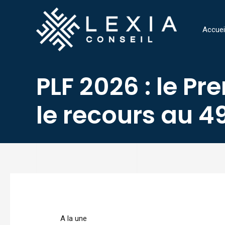
Aller
au
Accuei
contenu
PLF 2026 : le Pr
le recours au 4
Navigation
des
articles
A la une