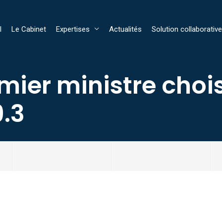
l
Le Cabinet
Expertises
Actualités
Solution collaborative
emier ministre chois
9.3