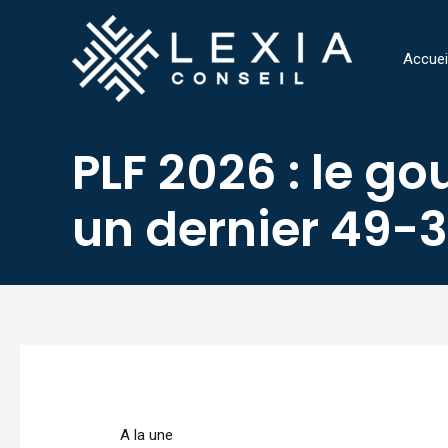
Aller
au
Accuei
contenu
PLF 2026 : le g
un dernier 49-3 
Navigation
des
articles
A la une