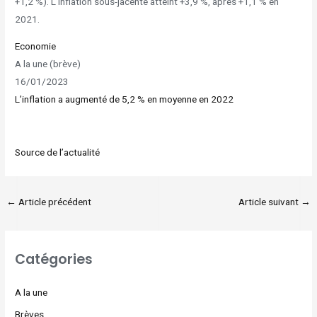
+1,2 %). L’inflation sous-jacente atteint +3,9 %, après +1,1 % en
2021.
Economie
A la une (brève)
16/01/2023
L’inflation a augmenté de 5,2 % en moyenne en 2022
Source de l’actualité
←
Article précédent
Article suivant
→
Catégories
A la une
Brèves