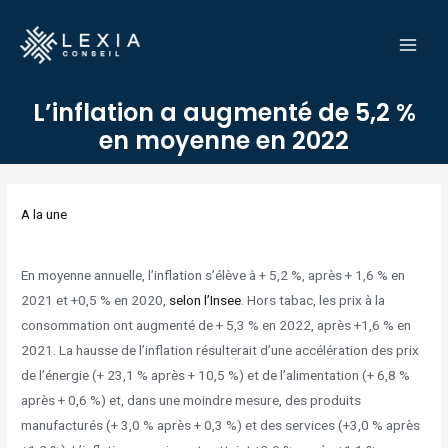
Aller
MAI
au
MEN
contenu
L’inflation a augmenté de 5,2 %
en moyenne en 2022
Navigation
des
A la une
articles
En moyenne annuelle, l’inflation s’élève à + 5,2 %, après + 1,6 % en
2021 et +0,5 % en 2020,
selon l’Insee
. Hors tabac, les prix à la
consommation ont augmenté de + 5,3 % en 2022, après +1,6 % en
2021. La hausse de l’inflation résulterait d’une accélération des prix
de l’énergie (+ 23,1 % après + 10,5 %) et de l’alimentation (+ 6,8 %
après + 0,6 %) et, dans une moindre mesure, des produits
manufacturés (+ 3,0 % après + 0,3 %) et des services (+3,0 % après