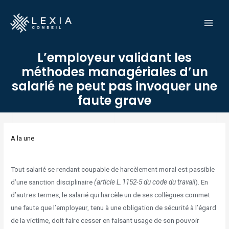
Aller
MAI
au
MEN
contenu
L’employeur validant les
méthodes managériales d’un
salarié ne peut pas invoquer une
faute grave
Navigation
des
A la une
articles
Tout salarié se rendant coupable de harcèlement moral est passible
d’une sanction disciplinaire
(article L.1152-5 du code du travail
). En
d’autres termes, le salarié qui harcèle un de ses collègues commet
une faute que l’employeur, tenu à une obligation de sécurité à l’égard
de la victime, doit faire cesser en faisant usage de son pouvoir