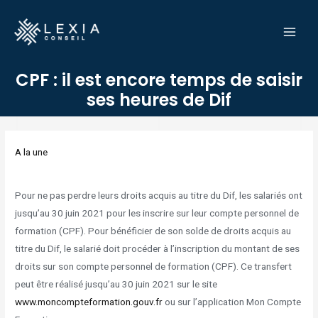
Aller
MAI
au
MEN
contenu
CPF : il est encore temps de saisir
ses heures de Dif
Navigation
des
A la une
articles
Pour ne pas perdre leurs droits acquis au titre du Dif, les salariés ont
jusqu’au 30 juin 2021 pour les inscrire sur leur compte personnel de
formation (CPF). Pour bénéficier de son solde de droits acquis au
titre du Dif, le salarié doit procéder à l’inscription du montant de ses
droits sur son compte personnel de formation (CPF). Ce transfert
peut être réalisé jusqu’au 30 juin 2021 sur le site
www.moncompteformation.gouv.fr
ou sur l’application Mon Compte