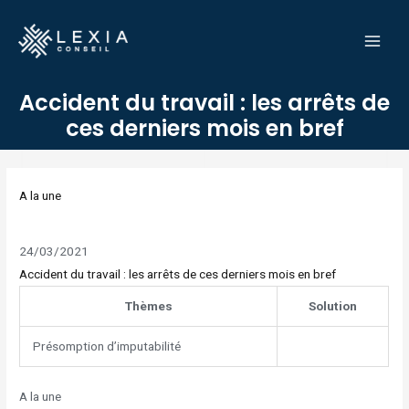
Aller
MAI
au
MEN
contenu
Accident du travail : les arrêts de
ces derniers mois en bref
Navigation
des
A la une
articles
24/03/2021
Accident du travail : les arrêts de ces derniers mois en bref
Thèmes
Solution
Présomption d’imputabilité
A la une