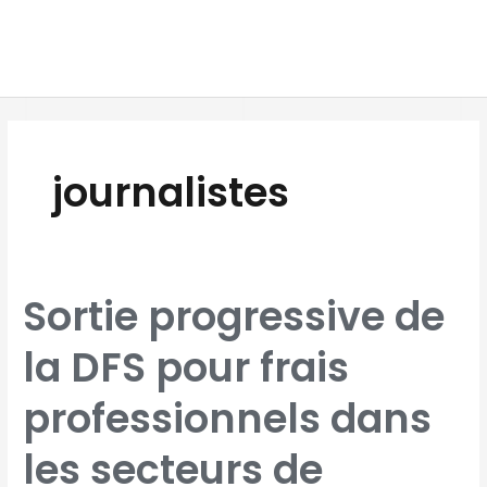
Aller
MAI
au
MEN
contenu
journalistes
SORTIE
Sortie progressive de
PROGRESSIVE
DE
LA
DFS
la DFS pour frais
POUR
FRAIS
PROFESSIONNELS
DANS
LES
professionnels dans
SECTEURS
DE
L’AVIATION
CIVILE,
LE
les secteurs de
TRANSPORT
ROUTIER
DE